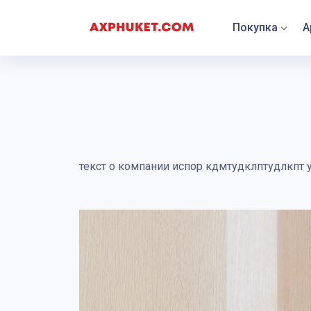
Покупка
А
текст о компании испор кдмтудклптудлкпт 