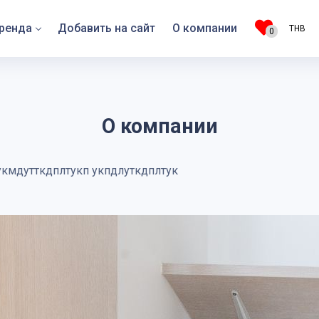
ренда
Добавить на сайт
О компании
THB
0
О компании
укмдутткдплтукп укпдлуткдплтук